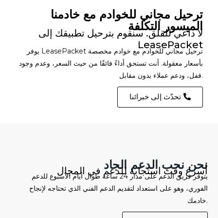
ترحيل مجاني للخوادم مع خادمنا
الميسور التكلفة
لا داعي للقلق. سنقوم بترحيل تطبيقك إلى
LeasePacket
يوفر LeasePacket ترحيل مجاني للخوادم مع خوادم مخصصة
بأسعار معقولة. أنت تستحق أداءً فائقًا من حيث السعر، وعدم وجود
قفل، ودعم عملاء بدون مقابل.
تحدّث إلى خبرائنا
نحن نحب الدعم الجاد
أسرع وقت استجابة للدعم في المجال
يتوفر فريق الدعم على مدار 24 ساعة طوال أيام الأسبوع للدعم
الفوري، وهو على استعداد لتقديم الدعم الفني الذي تحتاجه لإنجاح
خادمك.