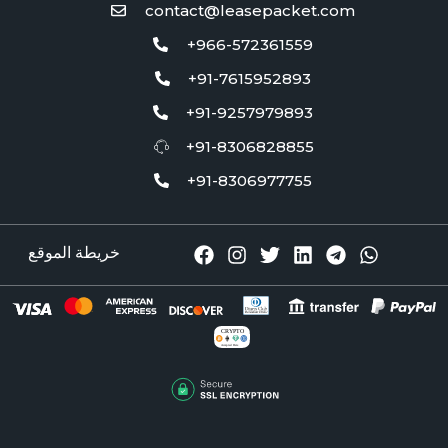
contact@leasepacket.com
+966-572361559
+91-7615952893
+91-9257979893
+91-8306828855
+91-8306977755
خريطة الموقع
CRYPTO
Accepted Here