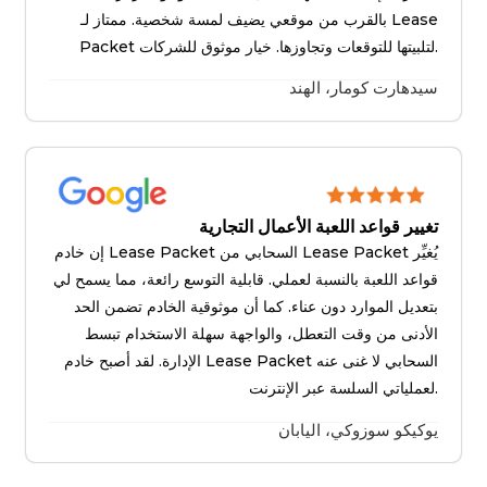
بالقرب من موقعي يضيف لمسة شخصية. ممتاز لـ Lease
Packet لتلبيتها للتوقعات وتجاوزها. خيار موثوق للشركات.
سيدهارت كومار، الهند
تغيير قواعد اللعبة الأعمال التجارية
إن خادم Lease Packet السحابي من Lease Packet يُغيِّر
قواعد اللعبة بالنسبة لعملي. قابلية التوسع رائعة، مما يسمح لي
بتعديل الموارد دون عناء. كما أن موثوقية الخادم تضمن الحد
الأدنى من وقت التعطل، والواجهة سهلة الاستخدام تبسط
الإدارة. لقد أصبح خادم Lease Packet السحابي لا غنى عنه
لعملياتي السلسة عبر الإنترنت.
يوكيكو سوزوكي، اليابان