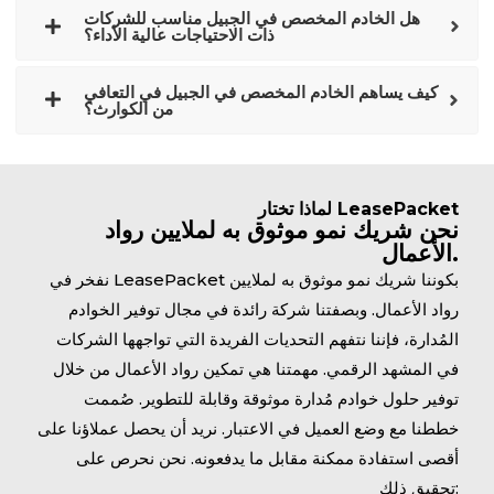
هل الخادم المخصص في الجبيل مناسب للشركات
ذات الاحتياجات عالية الأداء؟
كيف يساهم الخادم المخصص في الجبيل في التعافي
من الكوارث؟
لماذا تختار LeasePacket
نحن شريك نمو موثوق به لملايين رواد
الأعمال.
نفخر في LeasePacket بكوننا شريك نمو موثوق به لملايين
رواد الأعمال. وبصفتنا شركة رائدة في مجال توفير الخوادم
المُدارة، فإننا نتفهم التحديات الفريدة التي تواجهها الشركات
في المشهد الرقمي. مهمتنا هي تمكين رواد الأعمال من خلال
توفير حلول خوادم مُدارة موثوقة وقابلة للتطوير. صُممت
خططنا مع وضع العميل في الاعتبار. نريد أن يحصل عملاؤنا على
أقصى استفادة ممكنة مقابل ما يدفعونه. نحن نحرص على
تحقيق ذلك: