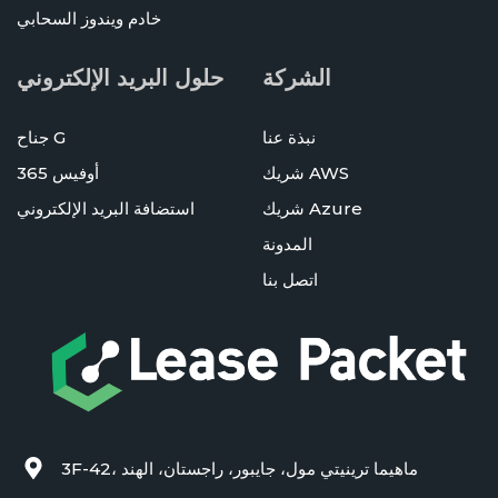
خادم ويندوز السحابي
الشركة
حلول البريد الإلكتروني
نبذة عنا
جناح G
شريك AWS
أوفيس 365
شريك Azure
استضافة البريد الإلكتروني
المدونة
اتصل بنا
3F-42، ماهيما ترينيتي مول، جايبور، راجستان، الهند