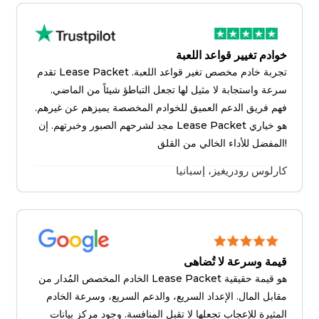
خوادم تغيير قواعد اللعبة
تقدم Lease Packet تجربة خادم مخصص تغير قواعد اللعبة.
سرعة واستجابة لا مثيل لها تجعل التباطؤ شيئاً من الماضي.
فهم فريق الدعم العميق للخوادم المخصصة يميزهم عن غيرهم.
مجد لشرحهم الصبور وخبرتهم. إن Lease Packet هو خياري
المفضل للأداء الخالي من القلق!
كارلوس رودريغيز، إسبانيا
قيمة وسرعة لا تُضاهى
الخادم المخصص المُدار من Lease Packet هو قيمة حقيقية
مقابل المال. الإعداد السريع، والدعم السريع، وسرعة الخادم
المثيرة للإعجاب تجعلها لا تقبل المنافسة. وجود مركز بيانات