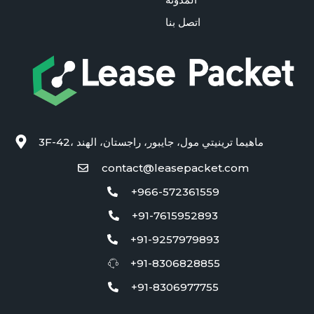
اتصل بنا
3F-42، ماهيما ترينيتي مول، جايبور، راجستان، الهند
contact@leasepacket.com
+966-572361559
+91-7615952893
+91-9257979893
+91-8306828855
+91-8306977755