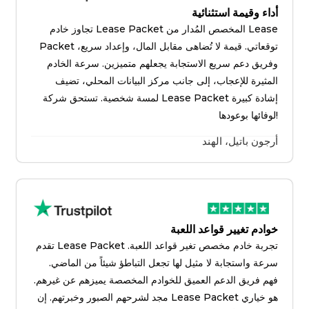
أداء وقيمة استثنائية
تجاوز خادم Lease Packet المخصص المُدار من Lease
Packet توقعاتي. قيمة لا تُضاهى مقابل المال، وإعداد سريع،
وفريق دعم سريع الاستجابة يجعلهم متميزين. سرعة الخادم
المثيرة للإعجاب، إلى جانب مركز البيانات المحلي، تضيف
لمسة شخصية. تستحق شركة Lease Packet إشادة كبيرة
لوفائها بوعودها!
أرجون باتيل، الهند
خوادم تغيير قواعد اللعبة
تقدم Lease Packet تجربة خادم مخصص تغير قواعد اللعبة.
سرعة واستجابة لا مثيل لها تجعل التباطؤ شيئاً من الماضي.
فهم فريق الدعم العميق للخوادم المخصصة يميزهم عن غيرهم.
مجد لشرحهم الصبور وخبرتهم. إن Lease Packet هو خياري