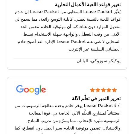
تغيير قواعد اللعبة الأعمال التجارية
إن خادم Lease Packet السحابي من Lease Packet يُغيِّر
قواعد اللعبة بالنسبة لعملي. قابلية التوسع رائعة، مما يسمح لي
بتعديل الموارد دون عناء. كما أن موثوقية الخادم تضمن الحد
الأدنى من وقت التعطل، والواجهة سهلة الاستخدام تبسط
الإدارة. لقد أصبح خادم Lease Packet السحابي لا غنى عنه
لعملياتي السلسة عبر الإنترنت.
يوكيكو سوزوكي، اليابان
تعزيز التميز في تعلّم الآلة
يوفر خادم وحدة معالجة الرسوميات من Lease Packet أداءً
استثنائياً لمشاريع التعلُّم الآلي الخاصة بي. قوة المعالجة
الرسومية مثيرة للإعجاب، مما يسرّع من تدريب النماذج
والاستدلال. تضمن موثوقية الخادم سير العمل دون انقطاع، كما