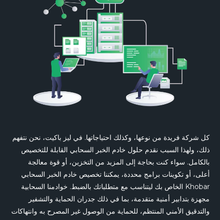
كل شركة فريدة من نوعها، وكذلك احتياجاتها. في ليز باكيت، نحن نتفهم
ذلك، ولهذا السبب نقدم حلول خادم الخبر السحابي القابلة للتخصيص
بالكامل. سواء كنت بحاجة إلى المزيد من التخزين، أو قوة معالجة
أعلى، أو تكوينات برامج محددة، يمكننا تخصيص خادم الخبر السحابي
الخاص بك ليتناسب مع متطلباتك بالضبط. خوادمنا السحابية Khobar
مجهزة بتدابير أمنية متقدمة، بما في ذلك جدران الحماية والتشفير
والتدقيق الأمني المنتظم، للحماية من الوصول غير المصرح به وانتهاكات