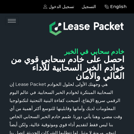
English
التسجيل
تسجيل الدخول
خادم سحابي في الخبر
احصل على خادم سحابي قوي من
خوادم الخبر السحابية للأداء
العالي والأمان
إن Lease Packet هي وجهتك الأولى لحلول الخوادم
السحابية المبتكرة لخوادم الخبر السحابية. في عالم اليوم
الرقمي سريع الإيقاع، أصبحت كفاءة البنية التحتية لتكنولوجيا
المعلومات لديك وأمانها وقابليتها للتوسع أكثر أهمية من أي
وقت مضى. وهنا يأتي دورنا. صُمم خادم الخبر السحابي الخاص
بنا ليس فقط لتقديم أداء قوي وموثوقية عالية، ولكن أيضاً
لتوفير مرونة لا مثيل لها تتطلبها الشركات الحديثة. اتصل بنا