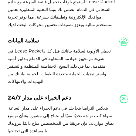
استمتع بأوقات تحميل فائقة السرعة مع خادم Lease Packet
السحابي في الدمام. تضمن لك بنيتنا التحتية المتطورة تحميل
مواقعك الإلكترونية وتطبيقاتك بسرعة، مما يوفر تجربة
مستخدم مثالية ويعزز تصنيفات تحسين محركات البحث لديك.
سلامة البيانات
في Lease Packet، نعطي الأولوية لسلامة بياناتك قبل كل
شيء. تم تجهيز خوادمنا السحابية في الدمام بتدابير أمنية
متقدمة، بما في ذلك النسخ الاحتياطية المنتظمة والتشفير
واستراتيجيات الحماية متعددة الطبقات، لحماية بياناتك من
التهديدات والانتهاكات.
دعم الخبراء على مدار 24/7
ينعكس التزامنا بنجاحك في دعم الخبراء على مدار الساعة.
سواء كنت تواجه تحديًا تقنيًا أو تحتاج إلى مشورة بشأن توسيع
نطاق مواردك، فإن فريقنا من المتخصصين متاح دائمًا لتزويدك
بالمساعدة التي تحتاجها.