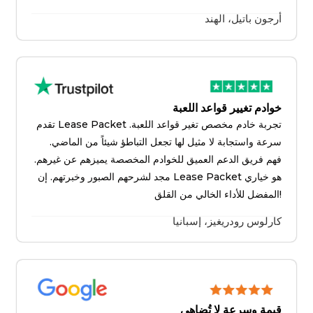
أرجون باتيل، الهند
خوادم تغيير قواعد اللعبة
تقدم Lease Packet تجربة خادم مخصص تغير قواعد اللعبة.
سرعة واستجابة لا مثيل لها تجعل التباطؤ شيئاً من الماضي.
فهم فريق الدعم العميق للخوادم المخصصة يميزهم عن غيرهم.
مجد لشرحهم الصبور وخبرتهم. إن Lease Packet هو خياري
المفضل للأداء الخالي من القلق!
كارلوس رودريغيز، إسبانيا
قيمة وسرعة لا تُضاهى