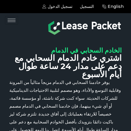
English
التسجيل
تسجيل الدخول
الخادم السحابي في الدمام
اشتري خادم الدمام السحابي مع
دعم على مدار 24 ساعة طوال
أيام الأسبوع
يوفر خادمنا السحابي في الدمام مزيجاً مثالياً من المرونة
وقابلية التوسع والأداء، وهو مصمم لتلبية الاحتياجات الديناميكية
للشركات الحديثة. سواء كنت شركة ناشئة، أو مؤسسة قائمة،
أو أي شيء بينهما، فإن خادمنا السحابي في الدمام مصمم
خصيصاً للارتقاء بعملياتك إلى آفاق جديدة. تلتزم شركة ليز
باكيت دائمًا بتزويدك بأفضل الخوادم السحابية مع دعم على
مدار الساعة طوال أيام الأسبوع. اتصل بنا اليوم للحصول على