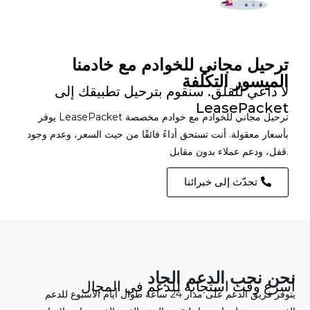
ترحيل مجاني للخوادم مع خادمنا
الميسور التكلفة
لا داعي للقلق. سنقوم بترحيل تطبيقك إلى
LeasePacket
يوفر LeasePacket ترحيل مجاني للخوادم مع خوادم مخصصة
بأسعار معقولة. أنت تستحق أداءً فائقًا من حيث السعر، وعدم وجود
قفل، ودعم عملاء بدون مقابل.
تحدّث إلى خبرائنا
نحن نحب الدعم الجاد
أسرع وقت استجابة للدعم في المجال
يتوفر فريق الدعم على مدار 24 ساعة طوال أيام الأسبوع للدعم