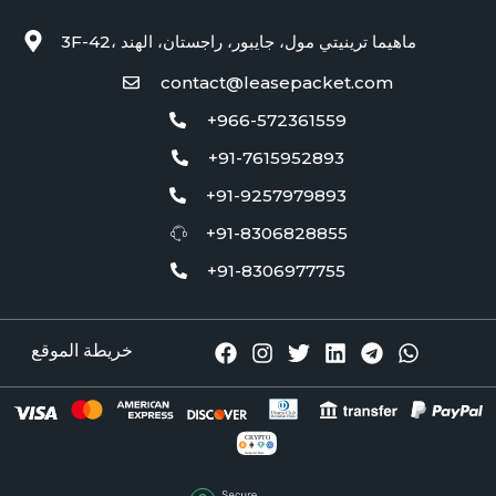
3F-42، ماهيما ترينيتي مول، جايبور، راجستان، الهند
contact@leasepacket.com
+966-572361559
+91-7615952893
+91-9257979893
+91-8306828855
+91-8306977755
خريطة الموقع
CRYPTO
Accepted Here