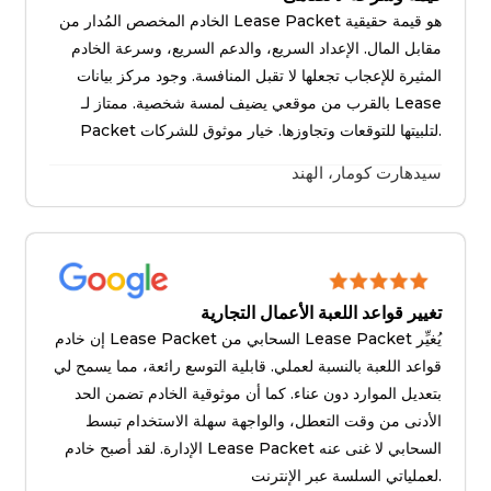
الخادم المخصص المُدار من Lease Packet هو قيمة حقيقية
مقابل المال. الإعداد السريع، والدعم السريع، وسرعة الخادم
المثيرة للإعجاب تجعلها لا تقبل المنافسة. وجود مركز بيانات
بالقرب من موقعي يضيف لمسة شخصية. ممتاز لـ Lease
Packet لتلبيتها للتوقعات وتجاوزها. خيار موثوق للشركات.
سيدهارت كومار، الهند
تغيير قواعد اللعبة الأعمال التجارية
إن خادم Lease Packet السحابي من Lease Packet يُغيِّر
قواعد اللعبة بالنسبة لعملي. قابلية التوسع رائعة، مما يسمح لي
بتعديل الموارد دون عناء. كما أن موثوقية الخادم تضمن الحد
الأدنى من وقت التعطل، والواجهة سهلة الاستخدام تبسط
الإدارة. لقد أصبح خادم Lease Packet السحابي لا غنى عنه
لعملياتي السلسة عبر الإنترنت.