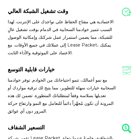
وقت تشغيل الشبكة العالي
الاعتمادية هي مفتاح الحفاظ على تواجدك على الإنترنت. لهذا
السبب تتميز خوادمنا السحابية في الدمام بوقت تشغيل عالٍ
للشبكة، مما يضمن استمرار عمل شركتك وإمكانية الوصول
إلى عملائك في جميع الأوقات. مع Lease Packet، يمكنك
الاعتماد على الموثوقية والأداء الثابت.
خيارات قابلية التوسع
مع نمو أعمالك، تنمو احتياجاتك من الخوادم. توفر خوادمنا
السحابية خيارات سهلة للتطوير، مما يتيح لك ترقية مواردك أو
تعديلها بسلاسة وفقاً لمتطلباتك المتطورة. تضمن لك هذه
المرونة أن تكون مُجهَّزاً دائماً للتعامل مع النمو وارتفاع حركة
المرور دون أي عوائق.
التسعير الشفاف
تؤمن شركة Lease Packet بالشفافية، خاصةً عندما يتعلق