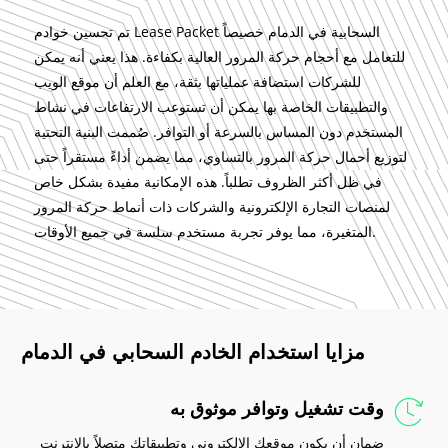
تم تحسين خوادم Lease Packet السحابية في الدمام خصيصاً
للتعامل مع أحجام حركة المرور العالية بكفاءة. هذا يعني أنه يمكن
للشركات استضافة عملياتها بثقة، مع العلم أن موقع الويب
والتطبيقات الخاصة بها يمكن أن تستوعب الارتفاعات في نشاط
المستخدم دون المساس بالسرعة أو التوافر. صُممت البنية التحتية
لتوزيع أحمال حركة المرور بالتساوي، مما يضمن أداءً مستقراً حتى
في ظل أكثر الظروف تطلباً. هذه الإمكانية مفيدة بشكل خاص
لمنصات التجارة الإلكترونية والشركات ذات أنماط حركة المرور
المتغيرة، مما يوفر تجربة مستخدم سلسة في جميع الأوقات.
مزايا استخدام الخادم السحابي في الدمام
وقت تشغيل وتوافر موثوق به
ضمان أن يكون موقعك الإلكتروني وتطبيقاتك متصلاً بالإنترنت